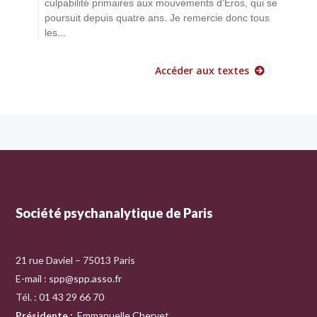
culpabilité primaires aux mouvements d’Éros, qui se
poursuit depuis quatre ans. Je remercie donc tous
les...
Accéder aux textes
Société psychanalytique de Paris
21 rue Daviel – 75013 Paris
E-mail :
spp@spp.asso.fr
Tél. : 01 43 29 66 70
Présidente
:
Emmanuelle Chervet