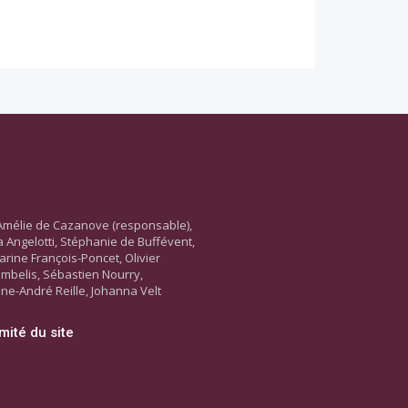
Amélie de Cazanove (responsable),
ara Angelotti, Stéphanie de Buffévent,
arine François-Poncet, Olivier
ambelis, Sébastien Nourry,
ne-André Reille, Johanna Velt
mité du site