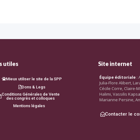
 utiles
Site internet
Équipe éditoriale
: 
Mieux utiliser le site de la SPP
Julia-Flore Alibert, L
Dons & Legs
Cécile Corre, Claire-M
Halimi, Vassilis Kaps
Conditions Générales de Vente
des congrès et colloques
Marianne Persine, An
Mentions légales
Contacter le co