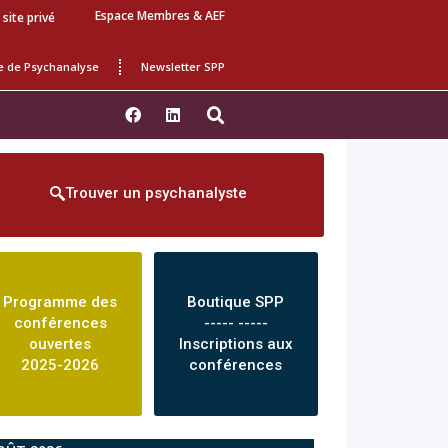
Espace Membres & AEF
 site privé
e de Psychanalyse
Newsletter SPP
Trouver un psychanalyste
Programme des
Boutique SPP
conférences
----- -----
ouvertes
Inscriptions aux
2025-2026
conférences