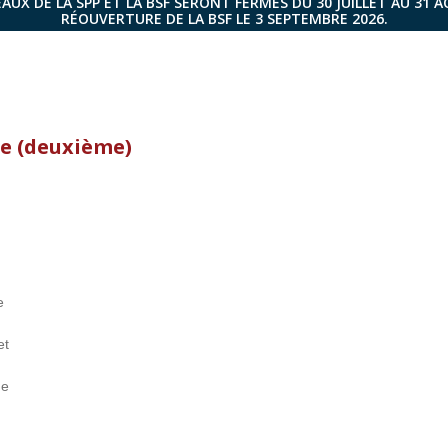
AUX DE LA SPP ET LA BSF SERONT FERMÉS DU 30 JUILLET AU 31 
RÉOUVERTURE DE LA BSF LE 3 SEPTEMBRE 2026.
e (deuxième)
e
et
de