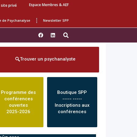
Espace Membres & AEF
 site privé
e de Psychanalyse
Newsletter SPP
Trouver un psychanalyste
Programme des
Boutique SPP
conférences
----- -----
ouvertes
Inscriptions aux
2025-2026
conférences