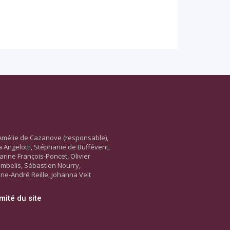
Amélie de Cazanove (responsable),
ara Angelotti, Stéphanie de Buffévent,
arine François-Poncet, Olivier
ambelis, Sébastien Nourry,
ne-André Reille, Johanna Velt
mité du site