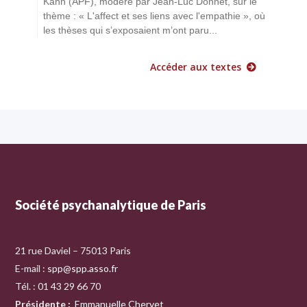
Kahn (APF), modéré par Jean-Luc Donnet, sur le
thème : « L'affect et ses liens avec l'empathie », où
les thèses qui s’exposaient m’ont paru...
Accéder aux textes
Société psychanalytique de Paris
21 rue Daviel – 75013 Paris
E-mail :
spp@spp.asso.fr
Tél. : 01 43 29 66 70
Présidente
:
Emmanuelle Chervet