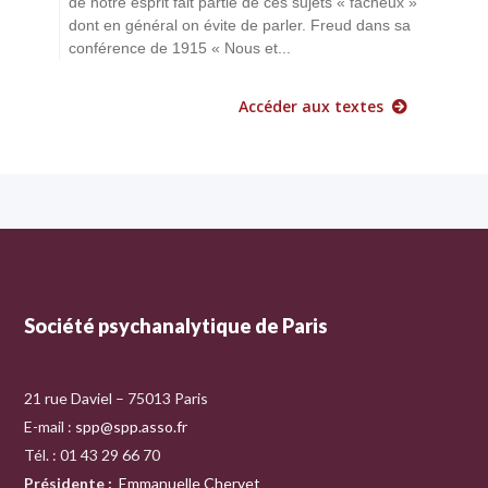
de notre esprit fait partie de ces sujets « fâcheux »
dont en général on évite de parler. Freud dans sa
conférence de 1915 « Nous et...
Accéder aux textes
Société psychanalytique de Paris
21 rue Daviel – 75013 Paris
E-mail :
spp@spp.asso.fr
Tél. : 01 43 29 66 70
Présidente
:
Emmanuelle Chervet