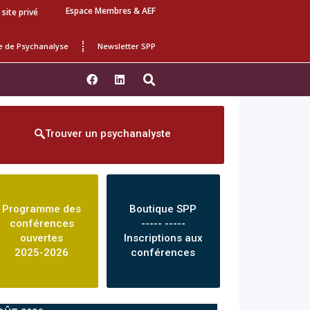
Espace Membres & AEF
 site privé
e de Psychanalyse
Newsletter SPP
Trouver un psychanalyste
Programme des
Boutique SPP
conférences
----- -----
ouvertes
Inscriptions aux
2025-2026
conférences