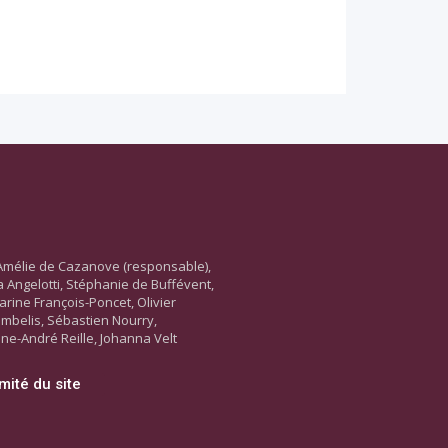
Amélie de Cazanove (responsable),
ara Angelotti, Stéphanie de Buffévent,
arine François-Poncet, Olivier
ambelis, Sébastien Nourry,
ne-André Reille, Johanna Velt
mité du site