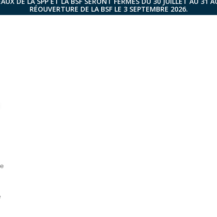
AUX DE LA SPP ET LA BSF SERONT FERMÉS DU 30 JUILLET AU 31 
RÉOUVERTURE DE LA BSF LE 3 SEPTEMBRE 2026.
de
e