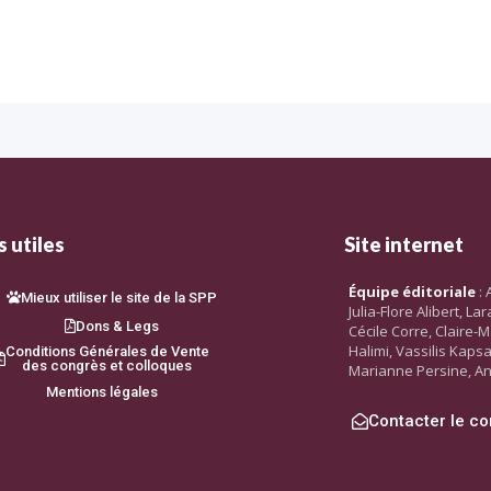
 utiles
Site internet
Équipe éditoriale
: 
Mieux utiliser le site de la SPP
Julia-Flore Alibert, L
Dons & Legs
Cécile Corre, Claire-M
Halimi, Vassilis Kaps
Conditions Générales de Vente
des congrès et colloques
Marianne Persine, An
Mentions légales
Contacter le co