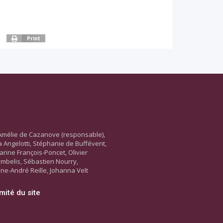
Print
Amélie de Cazanove (responsable),
ara Angelotti, Stéphanie de Buffévent,
arine François-Poncet, Olivier
ambelis, Sébastien Nourry,
ne-André Reille, Johanna Velt
mité du site