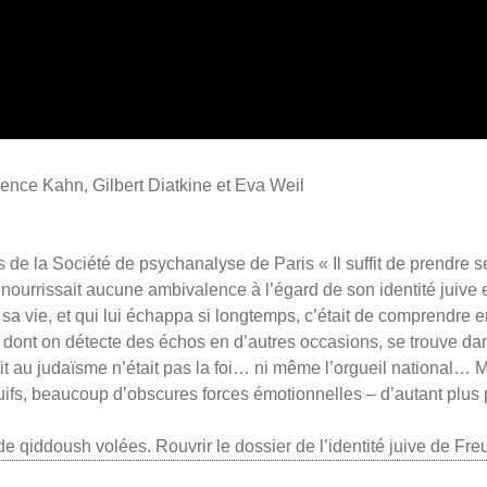
ence Kahn, Gilbert Diatkine et Eva Weil
de la Société de psychanalyse de Paris « Il suffit de prendre se
ourrissait aucune ambivalence à l’égard de son identité juive et 
sa vie, et qui lui échappa si longtemps, c’était de comprendre en
r, dont on détecte des échos en d’autres occasions, se trouve da
ait au judaïsme n’était pas la foi… ni même l’orgueil national… 
es juifs, beaucoup d’obscures forces émotionnelles – d’autant plu
qiddoush volées. Rouvrir le dossier de l’identité juive de Fre