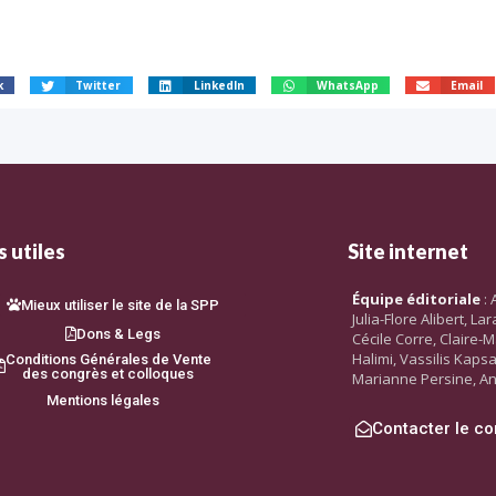
k
Twitter
LinkedIn
WhatsApp
Email
 utiles
Site internet
Équipe éditoriale
: 
Mieux utiliser le site de la SPP
Julia-Flore Alibert, L
Dons & Legs
Cécile Corre, Claire-M
Halimi, Vassilis Kaps
Conditions Générales de Vente
des congrès et colloques
Marianne Persine, An
Mentions légales
Contacter le co