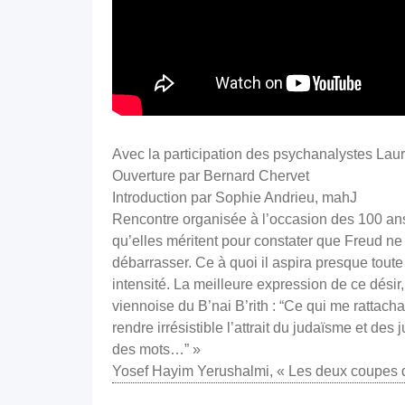
Avec la participation des psychanalystes Laur
Ouverture par Bernard Chervet
Introduction par Sophie Andrieu, mahJ
Rencontre organisée à l’occasion des 100 ans 
qu’elles méritent pour constater que Freud ne n
débarrasser. Ce à quoi il aspira presque toute 
intensité. La meilleure expression de ce dési
viennoise du B’nai B’rith : “Ce qui me rattach
rendre irrésistible l’attrait du judaïsme et d
des mots…” »
Yosef Hayim Yerushalmi, « Les deux coupes de 