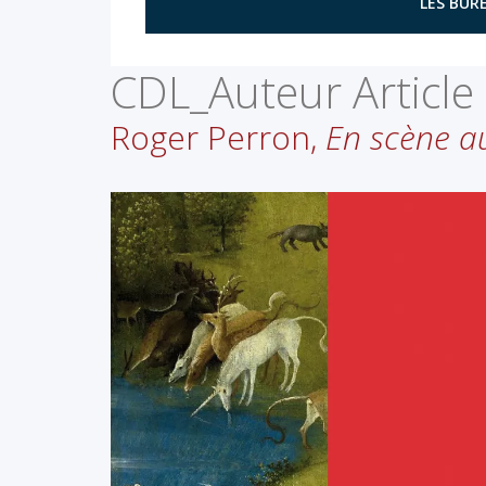
LES BURE
CDL_Auteur Article 
Roger Perron,
En scène a