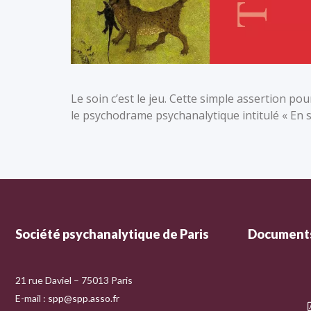
Le soin c’est le jeu. Cette simple assertion p
le psychodrame psychanalytique intitulé « En 
Société psychanalytique de Paris
Documents
21 rue Daviel – 75013 Paris
E-mail :
spp@spp.asso.fr