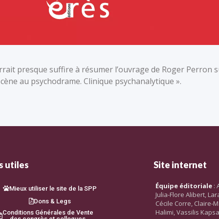
ourrait presque suffire à résumer l’ouvrage de Roger Perron 
scène au psychodrame. Clinique psychanalytique ».
 utiles
Site internet
Équipe éditoriale
: 
Mieux utiliser le site de la SPP
Julia-Flore Alibert, L
Dons & Legs
Cécile Corre, Claire-M
Halimi, Vassilis Kaps
Conditions Générales de Vente
des congrès et colloques