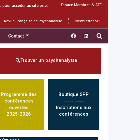
Espace Membres & AEF
ci pour accéder au site privé
Revue Française de Psychanalyse
Newsletter SPP
Contact
Trouver un psychanalyste
Programme des
Boutique SPP
conférences
----- -----
ouvertes
Inscriptions aux
2025-2026
conférences