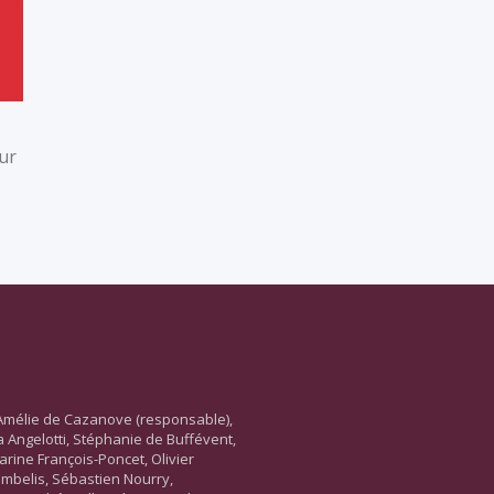
sur
Amélie de Cazanove (responsable),
ara Angelotti, Stéphanie de Buffévent,
arine François-Poncet, Olivier
ambelis, Sébastien Nourry,