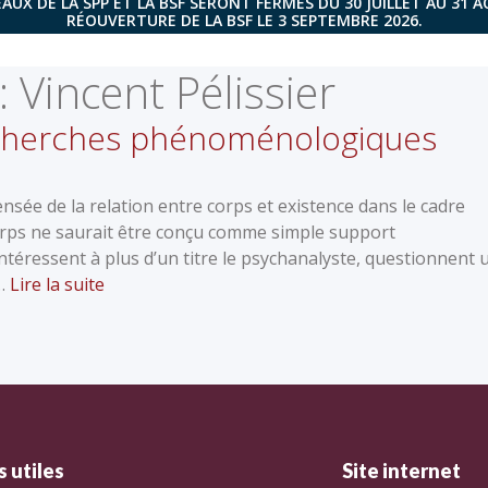
AUX DE LA SPP ET LA BSF SERONT FERMÉS DU 30 JUILLET AU 31 
RÉOUVERTURE DE LA BSF LE 3 SEPTEMBRE 2026.
:
Vincent Pélissier
Recherches phénoménologiques
ensée de la relation entre corps et existence dans le cadre
orps ne saurait être conçu comme simple support
intéressent à plus d’un titre le psychanalyste, questionnent 
 …
Lire la suite
 utiles
Site internet