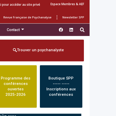
Espace Membres & AEF
ci pour accéder au site privé
Revue Française de Psychanalyse
Newsletter SPP
Contact
Trouver un psychanalyste
Programme des
Boutique SPP
conférences
----- -----
ouvertes
Inscriptions aux
2025-2026
conférences