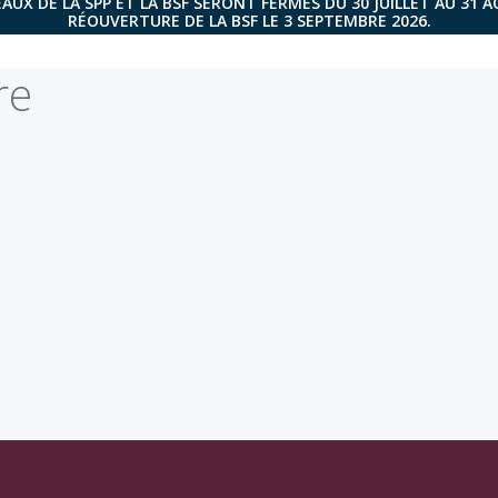
AUX DE LA SPP ET LA BSF SERONT FERMÉS DU 30 JUILLET AU 31 
RÉOUVERTURE DE LA BSF LE 3 SEPTEMBRE 2026.
re