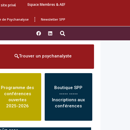
Espace Membres & AEF
 site privé
e de Psychanalyse
Newsletter SPP
Trouver un psychanalyste
Programme des
Boutique SPP
conférences
----- -----
ouvertes
Inscriptions aux
2025-2026
conférences