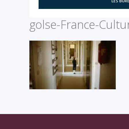
LES BURE
golse-France-Cultu