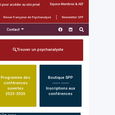
Espace Membres & AEF
ci pour accéder au site privé
Revue Française de Psychanalyse
Newsletter SPP
Contact
Trouver un psychanalyste
Programme des
Boutique SPP
conférences
----- -----
ouvertes
Inscriptions aux
2025-2026
conférences