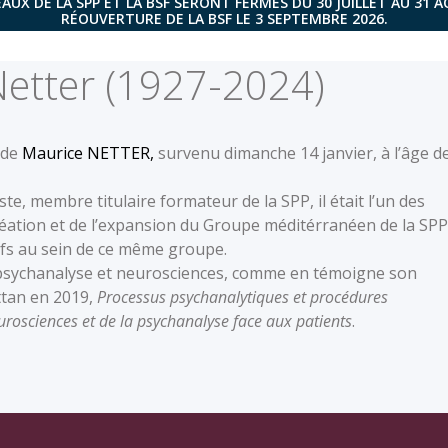
AUX DE LA SPP ET LA BSF SERONT FERMÉS DU 30 JUILLET AU 31 
RÉOUVERTURE DE LA BSF LE 3 SEPTEMBRE 2026.
etter (1927-2024)
 de
Maurice NETTER,
survenu dimanche 14 janvier, à l’âge d
e, membre titulaire formateur de la SPP, il était l’un des
création et de l’expansion du Groupe méditérranéen de la SPP
ifs au sein de ce même groupe.
tre psychanalyse et neurosciences, comme en témoigne son
ttan en 2019,
Processus psychanalytiques et procédures
urosciences et de la psychanalyse face aux patients
.