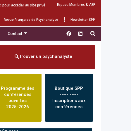
Espace Membres & AEF
ci pour accéder au site privé
Revue Française de Psychanalyse
Newsletter SPP
Contact
Trouver un psychanalyste
Programme des
Boutique SPP
conférences
----- -----
ouvertes
Inscriptions aux
2025-2026
conférences