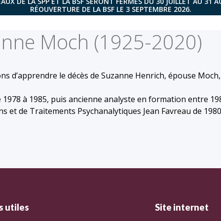
AUX DE LA SPP ET LA BSF SERONT FERMÉS DU 30 JUILLET AU 31 
RÉOUVERTURE DE LA BSF LE 3 SEPTEMBRE 2026.
zanne Moch (1925-2020)
ons d’apprendre le décès de Suzanne Henrich, épouse Moch,
e 1978 à 1985, puis ancienne analyste en formation entre 19
ions et de Traitements Psychanalytiques Jean Favreau de 1980
 utiles
Site internet