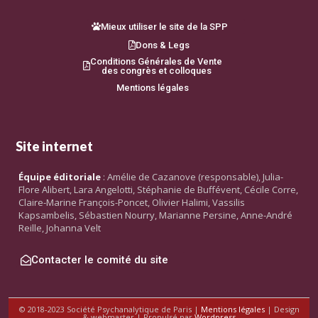
Mieux utiliser le site de la SPP
Dons & Legs
Conditions Générales de Vente
des congrès et colloques
Mentions légales
Site internet
Équipe éditoriale
: Amélie de Cazanove (responsable), Julia-
Flore Alibert, Lara Angelotti, Stéphanie de Buffévent, Cécile Corre,
Claire-Marine François-Poncet, Olivier Halimi, Vassilis
Kapsambelis, Sébastien Nourry, Marianne Persine, Anne-André
Reille, Johanna Velt
Contacter le comité du site
© 2018-2023 Société Psychanalytique de Paris |
Mentions légales
| Design
& webmaster | Propulsé par
Wordpress