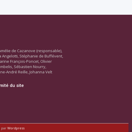
Amélie de Cazanove (responsable),
ara Angelotti, Stéphanie de Buffévent,
arine François-Poncet, Olivier
ambelis, Sébastien Nourry,
ne-André Reille, Johanna Velt
mité du site
é par
Wordpress