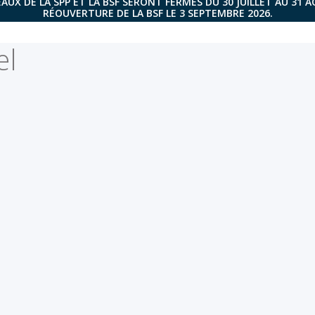
AUX DE LA SPP ET LA BSF SERONT FERMÉS DU 30 JUILLET AU 31 
RÉOUVERTURE DE LA BSF LE 3 SEPTEMBRE 2026.
el