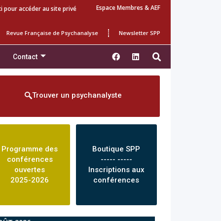
Espace Membres & AEF
ci pour accéder au site privé
Revue Française de Psychanalyse
Newsletter SPP
Contact
Trouver un psychanalyste
Programme des
Boutique SPP
conférences
----- -----
ouvertes
Inscriptions aux
2025-2026
conférences