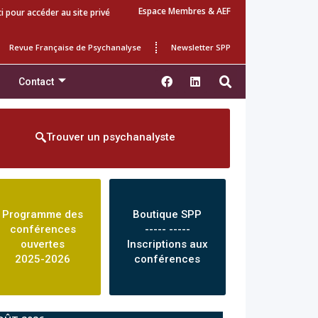
Espace Membres & AEF
ci pour accéder au site privé
Revue Française de Psychanalyse
Newsletter SPP
Contact
Trouver un psychanalyste
Programme des
Boutique SPP
conférences
----- -----
ouvertes
Inscriptions aux
2025-2026
conférences