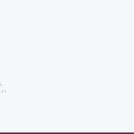
s,
uit