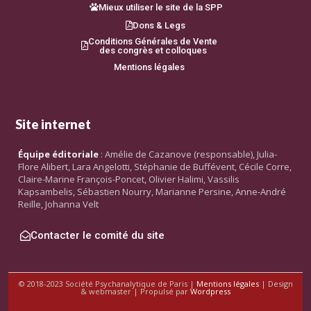
Mieux utiliser le site de la SPP
Dons & Legs
Conditions Générales de Vente
des congrès et colloques
Mentions légales
Site internet
Équipe éditoriale
: Amélie de Cazanove (responsable), Julia-
Flore Alibert, Lara Angelotti, Stéphanie de Buffévent, Cécile Corre,
Claire-Marine François-Poncet, Olivier Halimi, Vassilis
Kapsambelis, Sébastien Nourry, Marianne Persine, Anne-André
Reille, Johanna Velt
Contacter le comité du site
© 2018-2023 Société Psychanalytique de Paris |
Mentions légales
| Design
& webmaster | Propulsé par
Wordpress