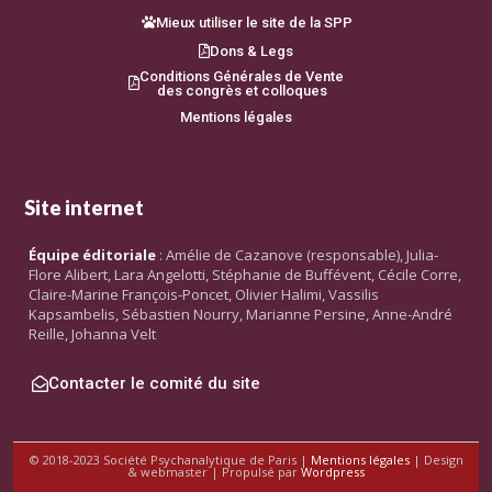
Mieux utiliser le site de la SPP
Dons & Legs
Conditions Générales de Vente
des congrès et colloques
Mentions légales
Site internet
Équipe éditoriale
: Amélie de Cazanove (responsable), Julia-
Flore Alibert, Lara Angelotti, Stéphanie de Buffévent, Cécile Corre,
Claire-Marine François-Poncet, Olivier Halimi, Vassilis
Kapsambelis, Sébastien Nourry, Marianne Persine, Anne-André
Reille, Johanna Velt
Contacter le comité du site
© 2018-2023 Société Psychanalytique de Paris |
Mentions légales
| Design
& webmaster | Propulsé par
Wordpress