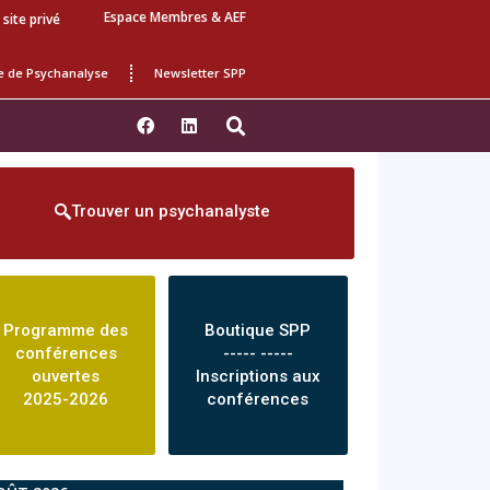
Espace Membres & AEF
 site privé
e de Psychanalyse
Newsletter SPP
Trouver un psychanalyste
Programme des
Boutique SPP
conférences
----- -----
ouvertes
Inscriptions aux
2025-2026
conférences