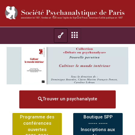
Trouver un psychanalyste
Programme des
Boutique SPP
conférences
----- -----
ouvertes
Inscriptions aux