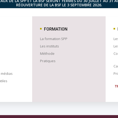
AUX DE LA SPP ET LA BSF SERONT FERMÉS DU 30 JUILLET AU 31 
RÉOUVERTURE DE LA BSF LE 3 SEPTEMBRE 2026.
FORMATION
La formation SPP
Le
Les instituts
Les
Méthode
Co
Pratiques
Ca
s médias
Pr
tiles
T