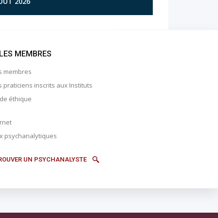
AOÛT 2026
LES MEMBRES
s membres
 praticiens inscrits aux Instituts
de éthique
rnet
ix psychanalytiques
ROUVER UN PSYCHANALYSTE