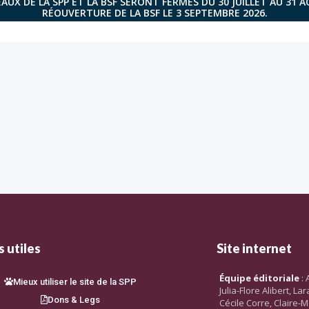
AUX DE LA SPP ET LA BSF SERONT FERMÉS DU 30 JUILLET AU 31 
RÉOUVERTURE DE LA BSF LE 3 SEPTEMBRE 2026.
 utiles
Site internet
Équipe éditoriale
: 
Mieux utiliser le site de la SPP
Julia-Flore Alibert, L
Dons & Legs
Cécile Corre, Claire-M