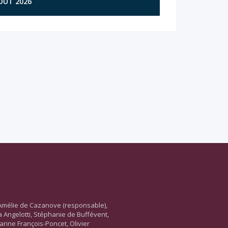
AOÛT 2026
Amélie de Cazanove (responsable),
ara Angelotti, Stéphanie de Buffévent,
arine François-Poncet, Olivier