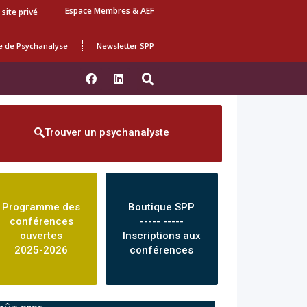
Espace Membres & AEF
 site privé
e de Psychanalyse
Newsletter SPP
Trouver un psychanalyste
Programme des
Boutique SPP
conférences
----- -----
ouvertes
Inscriptions aux
2025-2026
conférences