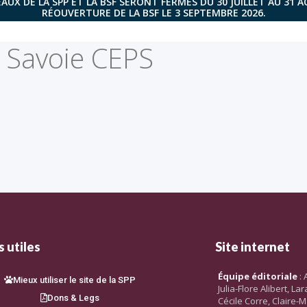
AUX DE LA SPP ET LA BSF SERONT FERMÉS DU 30 JUILLET AU 31 
RÉOUVERTURE DE LA BSF LE 3 SEPTEMBRE 2026.
 Savoie CEPS
 utiles
Site internet
Équipe éditoriale
: 
Mieux utiliser le site de la SPP
Julia-Flore Alibert, L
Dons & Legs
Cécile Corre, Claire-M