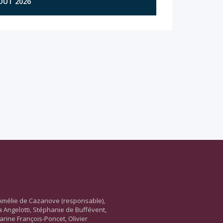
AOÛT 2026
Amélie de Cazanove (responsable),
ara Angelotti, Stéphanie de Buffévent,
arine François-Poncet, Olivier