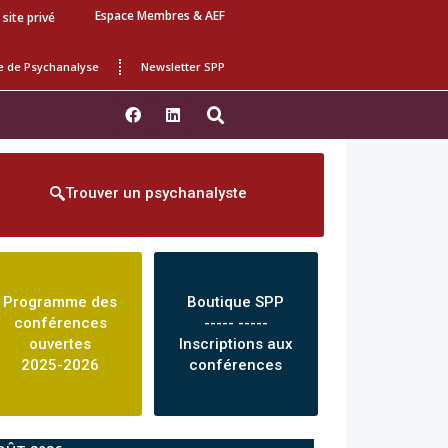
Espace Membres & AEF
 site privé
e de Psychanalyse
Newsletter SPP
Trouver un psychanalyste
Programme des
Boutique SPP
conférences
----- -----
ouvertes
Inscriptions aux
2025-2026
conférences