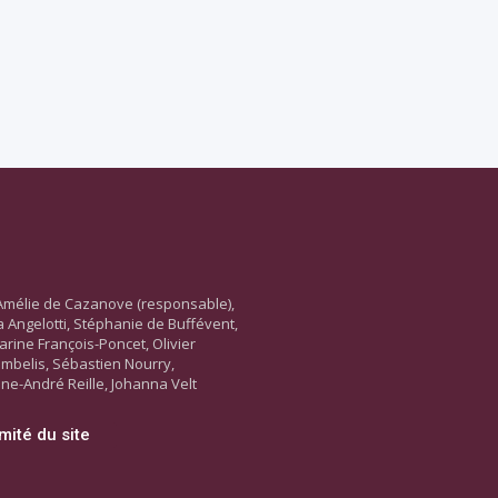
Amélie de Cazanove (responsable),
ara Angelotti, Stéphanie de Buffévent,
arine François-Poncet, Olivier
ambelis, Sébastien Nourry,
ne-André Reille, Johanna Velt
mité du site