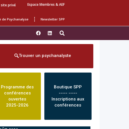
Espace Membres & AEF
 site privé
e de Psychanalyse
Newsletter SPP
Trouver un psychanalyste
Programme des
Boutique SPP
conférences
----- -----
ouvertes
Inscriptions aux
2025-2026
conférences