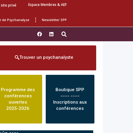
Espace Membres & AEF
 site privé
e de Psychanalyse
Newsletter SPP
Trouver un psychanalyste
Programme des
Boutique SPP
conférences
----- -----
ouvertes
Inscriptions aux
2025-2026
conférences