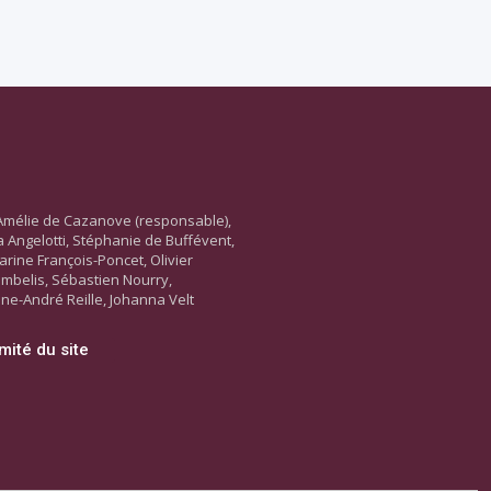
Amélie de Cazanove (responsable),
ara Angelotti, Stéphanie de Buffévent,
arine François-Poncet, Olivier
ambelis, Sébastien Nourry,
ne-André Reille, Johanna Velt
mité du site