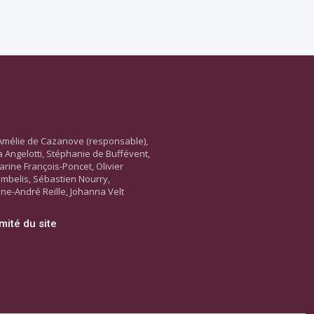
Amélie de Cazanove (responsable),
ara Angelotti, Stéphanie de Buffévent,
arine François-Poncet, Olivier
ambelis, Sébastien Nourry,
ne-André Reille, Johanna Velt
mité du site