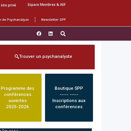
Espace Membres & AEF
 site privé
e de Psychanalyse
Newsletter SPP
Trouver un psychanalyste
Programme des
Boutique SPP
conférences
----- -----
ouvertes
Inscriptions aux
2025-2026
conférences