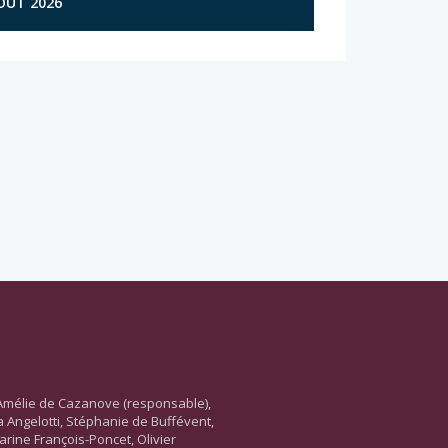
AOÛT 2026
Amélie de Cazanove (responsable),
ara Angelotti, Stéphanie de Buffévent,
arine François-Poncet, Olivier