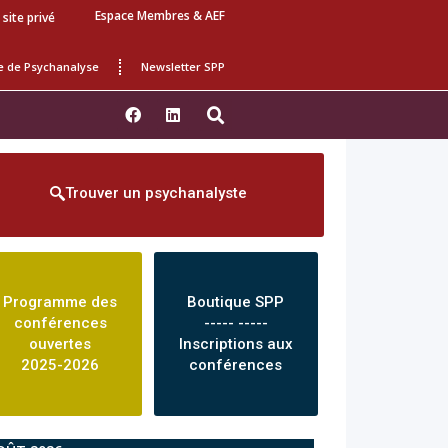
Espace Membres & AEF
 site privé
e de Psychanalyse
Newsletter SPP
Trouver un psychanalyste
Programme des
Boutique SPP
conférences
----- -----
ouvertes
Inscriptions aux
2025-2026
conférences