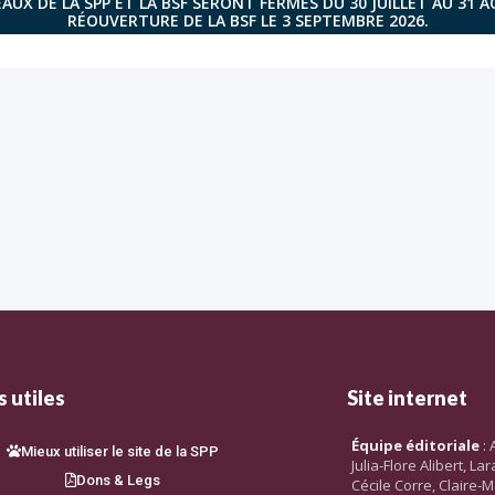
AUX DE LA SPP ET LA BSF SERONT FERMÉS DU 30 JUILLET AU 31 
RÉOUVERTURE DE LA BSF LE 3 SEPTEMBRE 2026.
 utiles
Site internet
Équipe éditoriale
: 
Mieux utiliser le site de la SPP
Julia-Flore Alibert, L
Dons & Legs
Cécile Corre, Claire-M