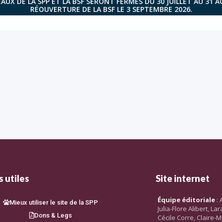
AUX DE LA SPP ET LA BSF SERONT FERMÉS DU 30 JUILLET AU 31 
RÉOUVERTURE DE LA BSF LE 3 SEPTEMBRE 2026.
 utiles
Site internet
Équipe éditoriale
: 
Mieux utiliser le site de la SPP
Julia-Flore Alibert, L
Dons & Legs
Cécile Corre, Claire-M