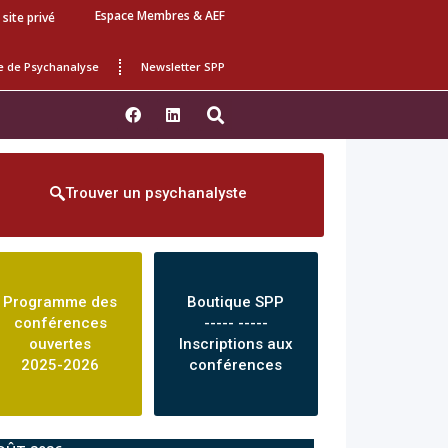
Espace Membres & AEF
 site privé
e de Psychanalyse
Newsletter SPP
Trouver un psychanalyste
Programme des
Boutique SPP
conférences
----- -----
ouvertes
Inscriptions aux
2025-2026
conférences