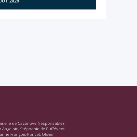
AOÛT 2026
Amélie de Cazanove (responsable),
ara Angelotti, Stéphanie de Buffévent,
arine François-Poncet, Olivier