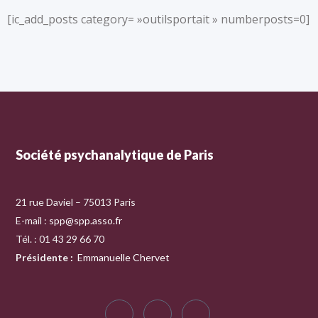
[ic_add_posts category= »outilsportait » numberposts=0]
Société psychanalytique de Paris
21 rue Daviel – 75013 Paris
E-mail :
spp@spp.asso.fr
Tél. : 01 43 29 66 70
Présidente
:
Emmanuelle Chervet