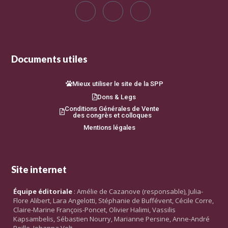
Documents utiles
Mieux utiliser le site de la SPP
Dons & Legs
Conditions Générales de Vente
des congrès et colloques
Mentions légales
Site internet
Équipe éditoriale
: Amélie de Cazanove (responsable), Julia-
Flore Alibert, Lara Angelotti, Stéphanie de Buffévent, Cécile Corre,
Claire-Marine François-Poncet, Olivier Halimi, Vassilis
Kapsambelis, Sébastien Nourry, Marianne Persine, Anne-André
Reille, Johanna Velt