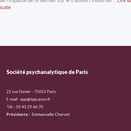
de l’impasse de ce dernier sur le transfert maternel …
Lire la
suite
Société psychanalytique de Paris
21 rue Daviel – 75013 Paris
E-mail :
spp@spp.asso.fr
Tél. : 01 43 29 66 70
Présidente
:
Emmanuelle Chervet