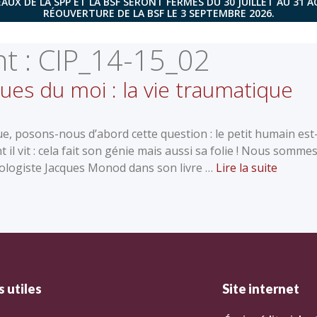
AUX DE LA SPP ET LA BSF SERONT FERMÉS DU 30 JUILLET AU 31 
RÉOUVERTURE DE LA BSF LE 3 SEPTEMBRE 2026.
t :
CIP_14-15_02
ques du moi : la vie traumatique
e, posons-nous d’abord cette question : le petit humain est-
 il vit : cela fait son génie mais aussi sa folie ! Nous sommes
 biologiste Jacques Monod dans son livre …
Lire la suite
 utiles
Site internet