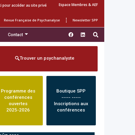
Espace Membres & AEF
ci pour accéder au site privé
Revue Française de Psychanalyse
Newsletter SPP
Contact
Trouver un psychanalyste
Programme des
Boutique SPP
conférences
----- -----
ouvertes
Inscriptions aux
2025-2026
conférences