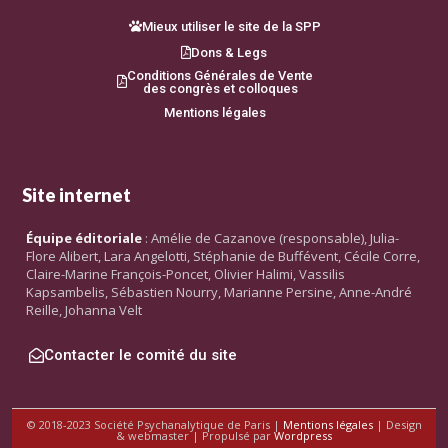
Mieux utiliser le site de la SPP
Dons & Legs
Conditions Générales de Vente
des congrès et colloques
Mentions légales
Site internet
Équipe éditoriale
: Amélie de Cazanove (responsable), Julia-
Flore Alibert, Lara Angelotti, Stéphanie de Buffévent, Cécile Corre,
Claire-Marine François-Poncet, Olivier Halimi, Vassilis
Kapsambelis, Sébastien Nourry, Marianne Persine, Anne-André
Reille, Johanna Velt
Contacter le comité du site
© 2018-2023 Société Psychanalytique de Paris |
Mentions légales
| Design
& webmaster | Propulsé par
Wordpress