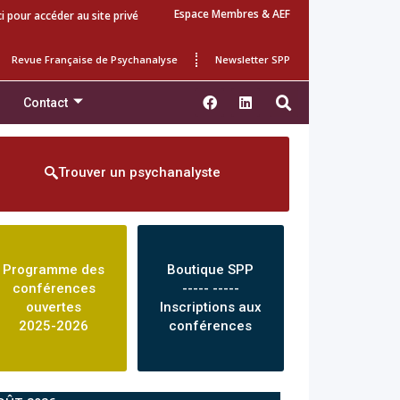
Espace Membres & AEF
ci pour accéder au site privé
Revue Française de Psychanalyse
Newsletter SPP
Contact
Trouver un psychanalyste
Programme des
Boutique SPP
conférences
----- -----
ouvertes
Inscriptions aux
2025-2026
conférences