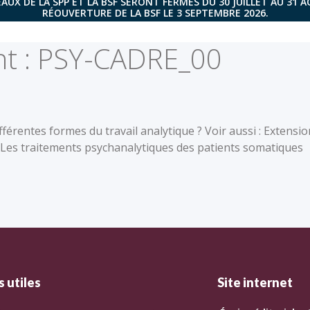
AUX DE LA SPP ET LA BSF SERONT FERMÉS DU 30 JUILLET AU 31 
RÉOUVERTURE DE LA BSF LE 3 SEPTEMBRE 2026.
t :
PSY-CADRE_00
érentes formes du travail analytique ? Voir aussi : Extensio
Les traitements psychanalytiques des patients somatiques
 utiles
Site internet