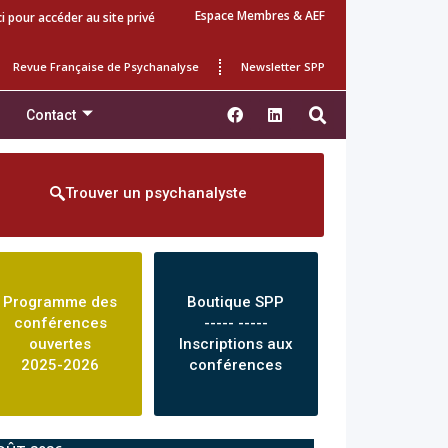
Espace Membres & AEF
ci pour accéder au site privé
Revue Française de Psychanalyse
Newsletter SPP
Contact
Trouver un psychanalyste
Programme des
Boutique SPP
conférences
----- -----
ouvertes
Inscriptions aux
2025-2026
conférences