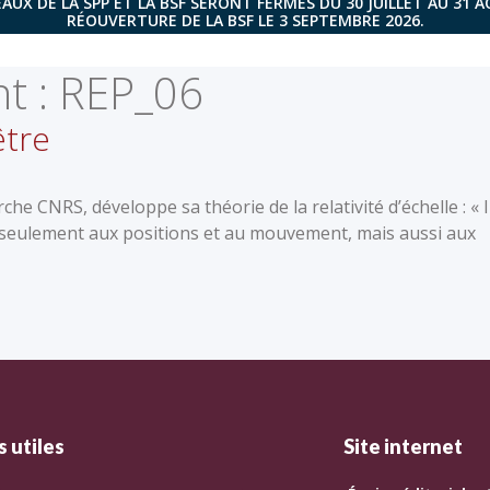
AUX DE LA SPP ET LA BSF SERONT FERMÉS DU 30 JUILLET AU 31 
RÉOUVERTURE DE LA BSF LE 3 SEPTEMBRE 2026.
t :
REP_06
être
he CNRS, développe sa théorie de la relativité d’échelle : « I
non seulement aux positions et au mouvement, mais aussi aux
 utiles
Site internet