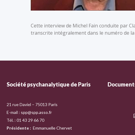
Cette interview de Michel Fain conduite par Cl
transcrite intégralement dans le numéro de l
Société psychanalytique de Paris
Documents
21 rue Daviel – 75013 Paris
E-mail :
spp@spp.asso.fr
Tél. : 01 43 29 66 70
Présidente
:
Emmanuelle Chervet