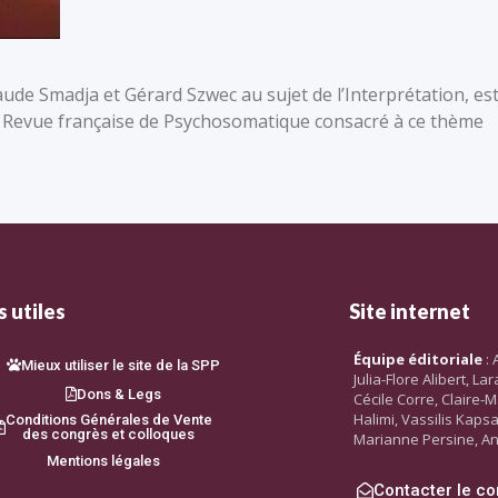
aude Smadja et Gérard Szwec au sujet de l’Interprétation, es
a Revue française de Psychosomatique consacré à ce thème
 utiles
Site internet
Équipe éditoriale
: 
Mieux utiliser le site de la SPP
Julia-Flore Alibert, L
Dons & Legs
Cécile Corre, Claire-M
Halimi, Vassilis Kaps
Conditions Générales de Vente
des congrès et colloques
Marianne Persine, An
Mentions légales
Contacter le co