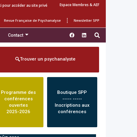
Espace Membres & AEF
ci pour accéder au site privé
Revue Française de Psychanalyse
Newsletter SPP
Contact
Trouver un psychanalyste
Programme des
Boutique SPP
conférences
----- -----
ouvertes
Inscriptions aux
2025-2026
conférences