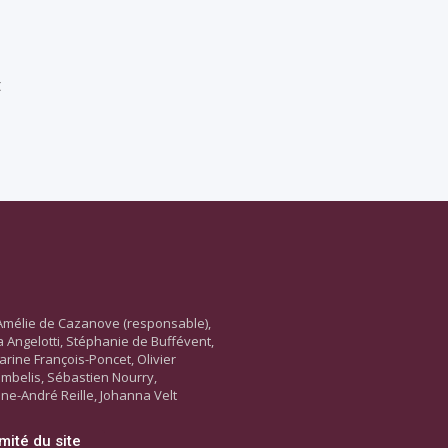
t
Amélie de Cazanove (responsable),
ara Angelotti, Stéphanie de Buffévent,
arine François-Poncet, Olivier
ambelis, Sébastien Nourry,
ne-André Reille, Johanna Velt
mité du site