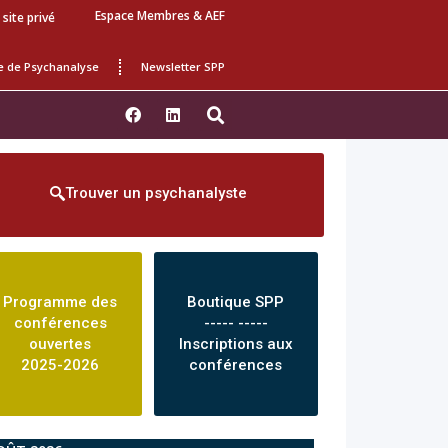
Espace Membres & AEF
 site privé
e de Psychanalyse
Newsletter SPP
Trouver un psychanalyste
Programme des
Boutique SPP
conférences
----- -----
ouvertes
Inscriptions aux
2025-2026
conférences