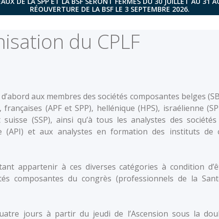
AUX DE LA SPP ET LA BSF SERONT FERMÉS DU 30 JUILLET AU 31 
RÉOUVERTURE DE LA BSF LE 3 SEPTEMBRE 2026.
nisation du CPLF
se d’abord aux membres des sociétés composantes belges (SB
françaises (APF et SPP), hellénique (HPS), israélienne (SPI
t suisse (SSP), ainsi qu’à tous les analystes des sociétés
le (API) et aux analystes en formation des instituts de 
utant appartenir à ces diverses catégories à condition d’ê
és composantes du congrès (professionnels de la Sant
atre jours à partir du jeudi de l’Ascension sous la dou