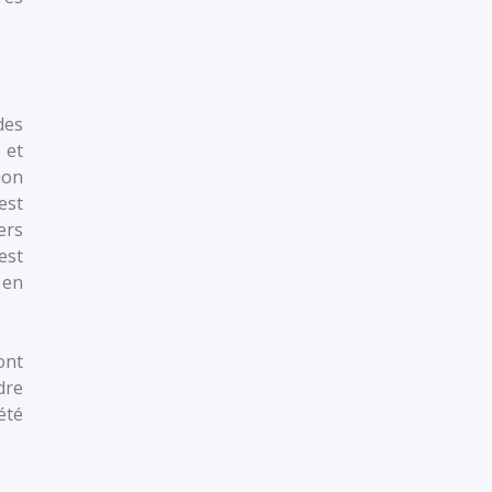
des
 et
ion
est
ers
est
 en
ont
dre
été