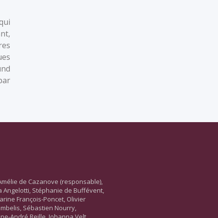
qui
nt,
res
ues
und
par
Amélie de Cazanove (responsable),
ara Angelotti, Stéphanie de Buffévent,
arine François-Poncet, Olivier
ambelis, Sébastien Nourry,
ne-André Reille, Johanna Velt