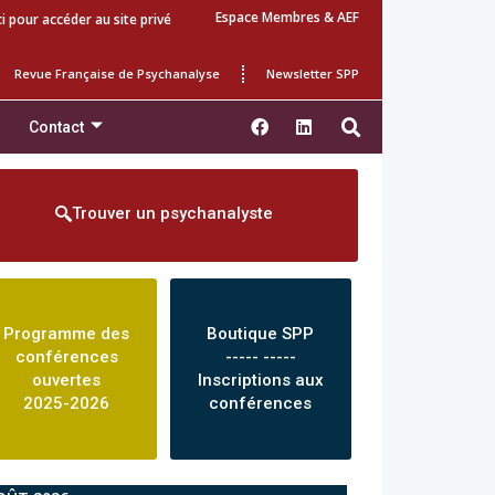
Espace Membres & AEF
ci pour accéder au site privé
Revue Française de Psychanalyse
Newsletter SPP
Contact
Trouver un psychanalyste
Programme des
Boutique SPP
conférences
----- -----
ouvertes
Inscriptions aux
2025-2026
conférences