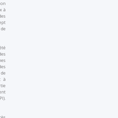
ion
x à
des
ept
 de
été
des
nes
des
 de
t à
tie
ent
I).
rès