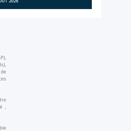
AOÛT 2026
P),
s),
 de
ces
tre
é ,
ble