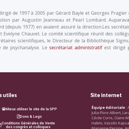
 dirigé de 1997 à 2005 par Gérard Bayle et Georges Pragier 
stion par Augustin Jeanneau et Pearl Lombard. Auparava
d (depuis 1977) en avaient assuré la direction.Les secrétai
t Evelyne Chauvet. Le comité scientifique réunit des collèg
étaires scientifiques, le Directeur de la Bibliothèque Sigm
se de psychanalyse. Le
secrétariat administratif
est dirigé 
 utiles
Site internet
Équipe éditoriale
: 
Mieux utiliser le site de la SPP
Julia-Flore Alibert, L
Dons & Legs
Cécile Corre, Claire-M
Halimi, Vassilis Kaps
Conditions Générales de Vente
des congrès et colloques
Marianne Persine, An