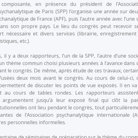
 composante, en présence du président de l’Associat
psychanalytique de Paris (SPP) l’organise une année sur deu
chanalytique de France (APF), puis l’autre année avec l’une 
ans son propre pays. Le lieu du congrès peut recevoir s
rt nécessaire et divers services (librairie, enregistrement
tiques, etc.).
 il y a deux rapporteurs, l’un de la SPP, l’autre d’une soci
 un thème commun choisi plusieurs années à l’avance dans 
ant le congrès. De même, après étude de ces travaux, certai
usées deux mois avant le congrès. Au cours de celui-ci, 
permettent de discuter les points de vue exposés. Il en va
et au cours de tables rondes. Les rapporteurs assisten
 argumentent jusqu’à leur exposé final qui clôt la par
tutionnelles ont lieu pendant le congrès, tout particulièrem
ntes de l’Association psychanalytique internationale (AP
es personnelles informelles.
entaine de séminaires de préparation sur le thème du cong