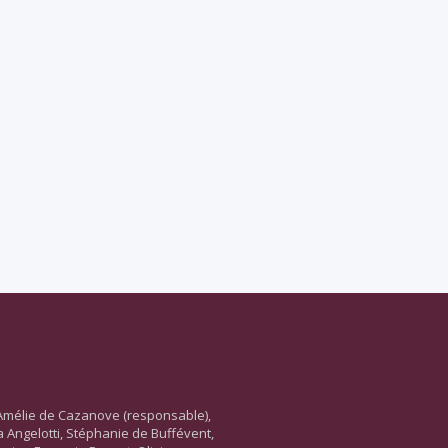
Amélie de Cazanove (responsable),
ara Angelotti, Stéphanie de Buffévent,