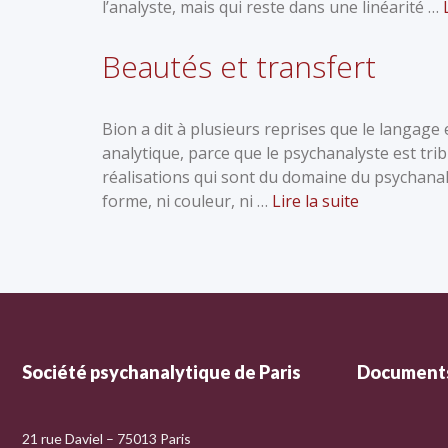
l’analyste, mais qui reste dans une linéarité …
Beautés et transfert
Bion a dit à plusieurs reprises que le langag
analytique, parce que le psychanalyste est tri
réalisations qui sont du domaine du psychanaly
forme, ni couleur, ni …
Lire la suite
Société psychanalytique de Paris
Documents
21 rue Daviel – 75013 Paris