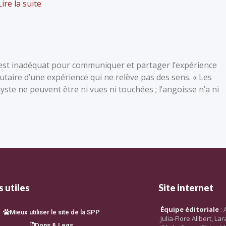
Lire la suite
e est inadéquat pour communiquer et partager l’expérience
butaire d’une expérience qui ne relève pas des sens. « Les
ste ne peuvent être ni vues ni touchées ; l’angoisse n’a ni
 utiles
Site internet
Équipe éditoriale
: 
Mieux utiliser le site de la SPP
Julia-Flore Alibert, L
Dons & Legs