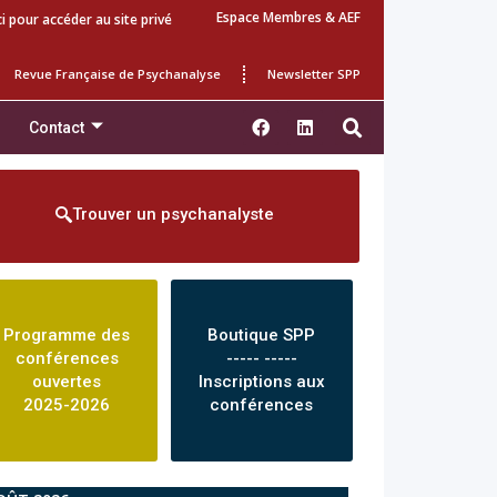
Espace Membres & AEF
ci pour accéder au site privé
Revue Française de Psychanalyse
Newsletter SPP
Contact
Trouver un psychanalyste
Programme des
Boutique SPP
conférences
----- -----
ouvertes
Inscriptions aux
2025-2026
conférences