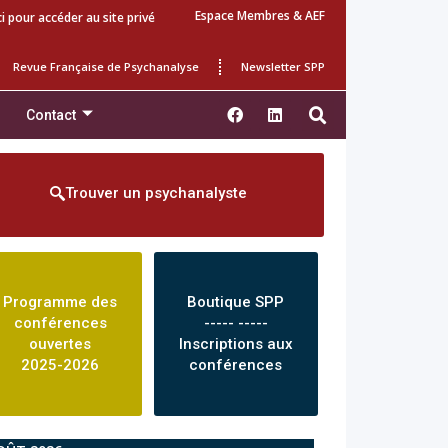
Espace Membres & AEF
ci pour accéder au site privé
Revue Française de Psychanalyse
Newsletter SPP
Contact
Trouver un psychanalyste
Programme des
Boutique SPP
conférences
----- -----
ouvertes
Inscriptions aux
2025-2026
conférences