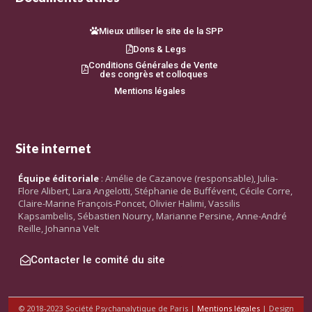
Mieux utiliser le site de la SPP
Dons & Legs
Conditions Générales de Vente
des congrès et colloques
Mentions légales
Site internet
Équipe éditoriale
: Amélie de Cazanove (responsable), Julia-
Flore Alibert, Lara Angelotti, Stéphanie de Buffévent, Cécile Corre,
Claire-Marine François-Poncet, Olivier Halimi, Vassilis
Kapsambelis, Sébastien Nourry, Marianne Persine, Anne-André
Reille, Johanna Velt
Contacter le comité du site
© 2018-2023 Société Psychanalytique de Paris |
Mentions légales
| Design