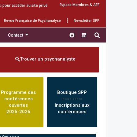
Espace Membres & AEF
ci pour accéder au site privé
Revue Française de Psychanalyse
Newsletter SPP
Contact
Trouver un psychanalyste
Programme des
Boutique SPP
conférences
----- -----
ouvertes
Inscriptions aux
2025-2026
conférences