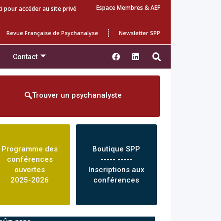
Espace Membres & AEF
ci pour accéder au site privé
Revue Française de Psychanalyse
Newsletter SPP
Contact
Trouver un psychanalyste
Programme des
Boutique SPP
conférences
----- -----
ouvertes
Inscriptions aux
2025-2026
conférences