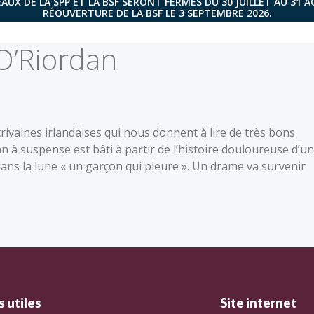
AUX DE LA SPP ET LA BSF SERONT FERMÉS DU 30 JUILLET AU 31 
RÉOUVERTURE DE LA BSF LE 3 SEPTEMBRE 2026.
O’Riordan
crivaines irlandaises qui nous donnent à lire de très bons
à suspense est bâti à partir de l’histoire douloureuse d’un
 dans la lune « un garçon qui pleure ». Un drame va survenir
 utiles
Site internet