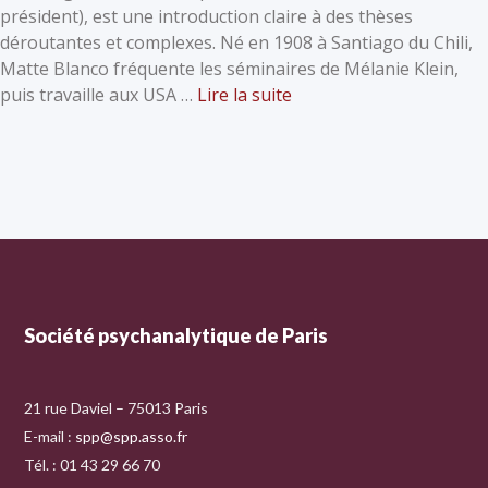
président), est une introduction claire à des thèses
déroutantes et complexes. Né en 1908 à Santiago du Chili,
Matte Blanco fréquente les séminaires de Mélanie Klein,
puis travaille aux USA …
Lire la suite
Société psychanalytique de Paris
21 rue Daviel – 75013 Paris
E-mail :
spp@spp.asso.fr
Tél. : 01 43 29 66 70