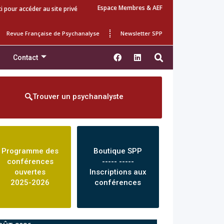
Espace Membres & AEF
ci pour accéder au site privé
Revue Française de Psychanalyse
Newsletter SPP
Contact
Trouver un psychanalyste
Programme des
Boutique SPP
conférences
----- -----
ouvertes
Inscriptions aux
2025-2026
conférences