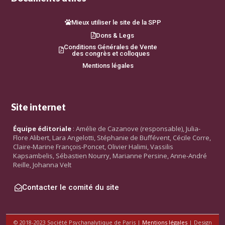
Mieux utiliser le site de la SPP
Dons & Legs
Conditions Générales de Vente
des congrès et colloques
Mentions légales
Site internet
Équipe éditoriale
: Amélie de Cazanove (responsable), Julia-
Flore Alibert, Lara Angelotti, Stéphanie de Buffévent, Cécile Corre,
Claire-Marine François-Poncet, Olivier Halimi, Vassilis
Kapsambelis, Sébastien Nourry, Marianne Persine, Anne-André
Reille, Johanna Velt
Contacter le comité du site
© 2018-2023 Société Psychanalytique de Paris |
Mentions légales
| Design