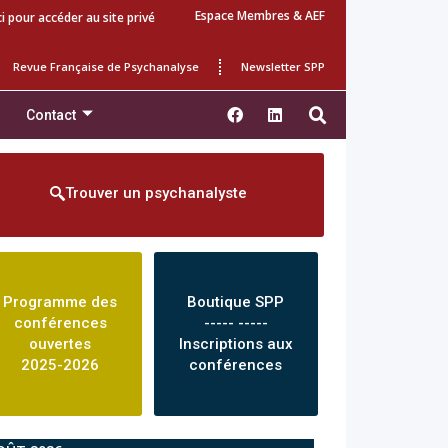
Espace Membres & AEF
ci pour accéder au site privé
Revue Française de Psychanalyse
Newsletter SPP
Contact
Trouver un psychanalyste
Programme des
Boutique SPP
conférences
----- -----
ouvertes
Inscriptions aux
2025-2026
conférences