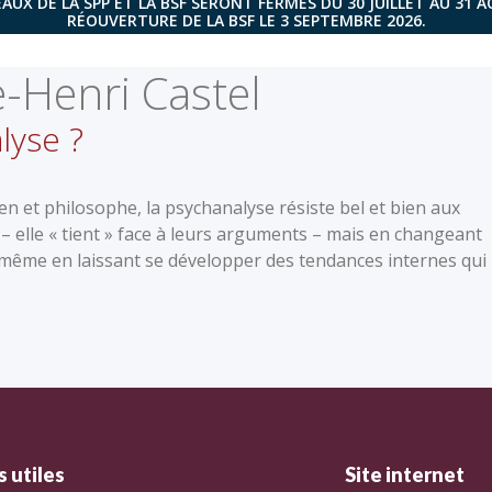
AUX DE LA SPP ET LA BSF SERONT FERMÉS DU 30 JUILLET AU 31 
RÉOUVERTURE DE LA BSF LE 3 SEPTEMBRE 2026.
e-Henri Castel
lyse ?
en et philosophe, la psychanalyse résiste bel et bien aux
 – elle « tient » face à leurs arguments – mais en changeant
lle-même en laissant se développer des tendances internes qui 
 utiles
Site internet