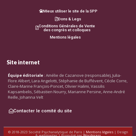
Mieux utiliser le site de la SPP
Dons & Legs
Conditions Générales de Vente
des congrès et colloques
Mentions légales
Site internet
Équipe éditoriale
: Amélie de Cazanove (responsable), Julia-
Flore Alibert, Lara Angelotti, Stéphanie de Buffévent, Cécile Corre,
Claire-Marine François-Poncet, Olivier Halimi, Vassilis
Kapsambelis, Sébastien Nourry, Marianne Persine, Anne-André
Reille, Johanna Velt
Contacter le comité du site
© 2018-2023 Société Psychanalytique de Paris |
Mentions légales
| Design
& webmaster | Propulsé par
Wordpress