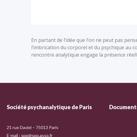
En partant de l’idée que l’on ne peut pas pense
l’imbrication du corporel et du psychique au c
rencontre analytique engage la présence réell
Société psychanalytique de Paris
Documents
21 rue Daviel – 75013 Paris
E-mail :
spp@spp.asso.fr