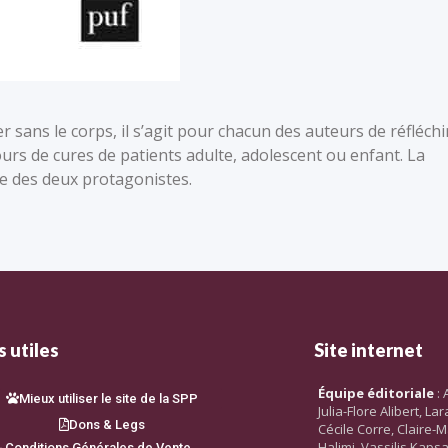
r sans le corps, il s’agit pour chacun des auteurs de réfléchi
ours de cures de patients adulte, adolescent ou enfant. La
e des deux protagonistes.
 utiles
Site internet
Équipe éditoriale
: 
Mieux utiliser le site de la SPP
Julia-Flore Alibert, L
Dons & Legs
Cécile Corre, Claire-M
Halimi, Vassilis Kaps
Conditions Générales de Vente