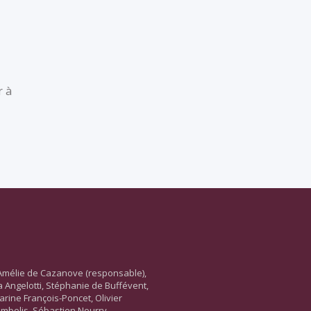
r à
Amélie de Cazanove (responsable),
ara Angelotti, Stéphanie de Buffévent,
arine François-Poncet, Olivier
ambelis, Sébastien Nourry,