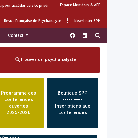
Espace Membres & AEF
ci pour accéder au site privé
Revue Française de Psychanalyse
Newsletter SPP
Contact
Trouver un psychanalyste
Programme des
Boutique SPP
conférences
----- -----
ouvertes
Inscriptions aux
2025-2026
conférences