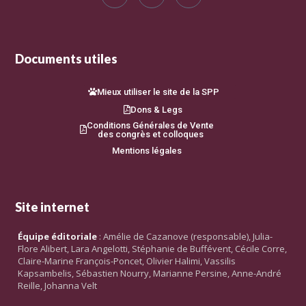
Documents utiles
Mieux utiliser le site de la SPP
Dons & Legs
Conditions Générales de Vente
des congrès et colloques
Mentions légales
Site internet
Équipe éditoriale
: Amélie de Cazanove (responsable), Julia-
Flore Alibert, Lara Angelotti, Stéphanie de Buffévent, Cécile Corre,
Claire-Marine François-Poncet, Olivier Halimi, Vassilis
Kapsambelis, Sébastien Nourry, Marianne Persine, Anne-André
Reille, Johanna Velt