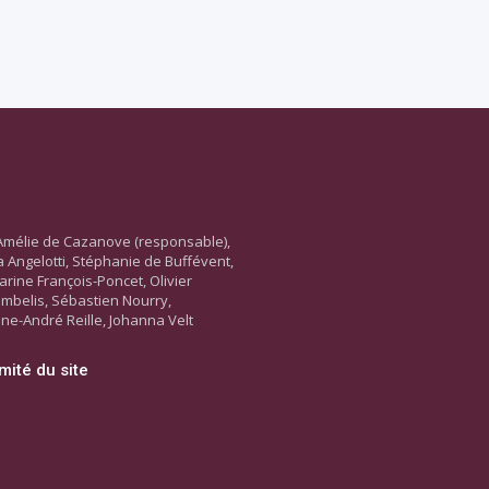
Amélie de Cazanove (responsable),
ara Angelotti, Stéphanie de Buffévent,
arine François-Poncet, Olivier
ambelis, Sébastien Nourry,
ne-André Reille, Johanna Velt
mité du site