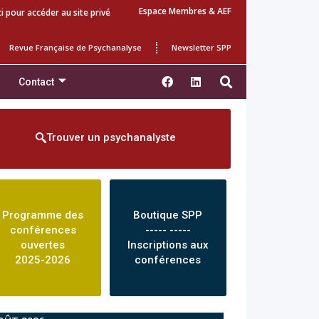
Espace Membres & AEF
ci pour accéder au site privé
Revue Française de Psychanalyse
Newsletter SPP
Contact
Trouver un psychanalyste
Programme des
Boutique SPP
conférences
----- -----
ouvertes
Inscriptions aux
2025-2026
conférences