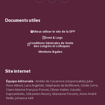
Documents utiles
Mieux utiliser le site de la SPP
Dons & Legs
Conditions Générales de Vente
des congrès et colloques
Mentions légales
Site internet
Équipe éditoriale
: Amélie de Cazanove (responsable), Julia-
Flore Alibert, Lara Angelotti, Stéphanie de Buffévent, Cécile Corre,
Claire-Marine François-Poncet, Olivier Halimi, Vassilis
Kapsambelis, Sébastien Nourry, Marianne Persine, Anne-André
Reille, Johanna Velt